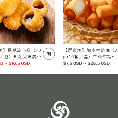
坊】黑糖流心糕（30
【屏榮坊】脆皮牛奶燒（2
0粒／盒）知名火鍋店熱
gx10顆／盒）午茶甜點必
御用（單盒、2盒、5
吃（單盒、2盒、5盒）
SD ~ $16.5 USD
$7.5 USD ~ $28.5 USD