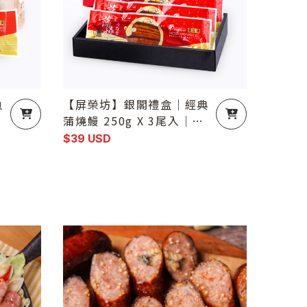
魚
【屏榮坊】銀閣禮盒｜經典
1
蒲燒鰻 250g X 3尾入｜榮
獲水產精品獎-水產界的米
$39 USD
其林認證