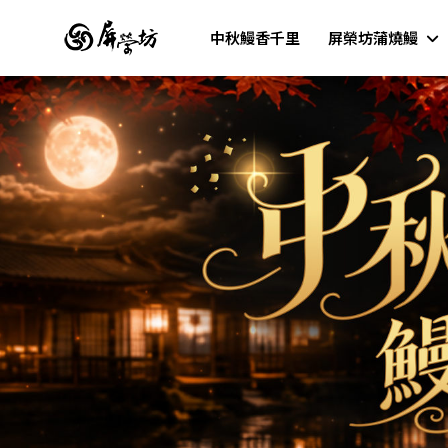
中秋鰻香千里
屏榮坊蒲燒鰻