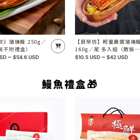
》蒲燒鰻 250g／
【屏榮坊】輕量嚴選蒲燒
裝不附禮盒）
160g／尾 多入組（散裝
附禮盒）
USD ~ $54.6 USD
$10.5 USD ~ $42 USD
鰻魚禮盒🎁