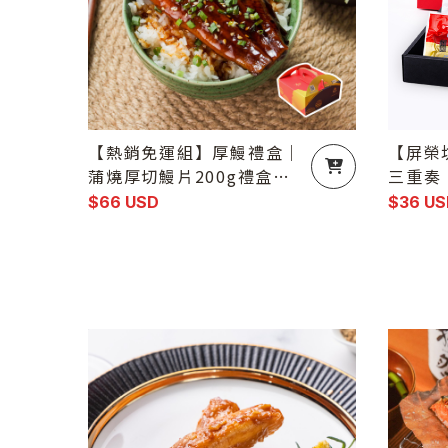
【熱銷免運組】厚鰻禮盒｜
【屏榮
蒲燒厚切鰻片200g禮盒（7
三重奏
片入／盒）
魚、白
$66 USD
$36 US
尾）