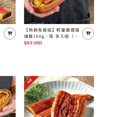
｜
【熱銷免運組】輕量嚴選蒲
7
燒鰻160g／尾 多入組（散
裝不附禮盒）買六送四（10
$63 USD
尾)
免運