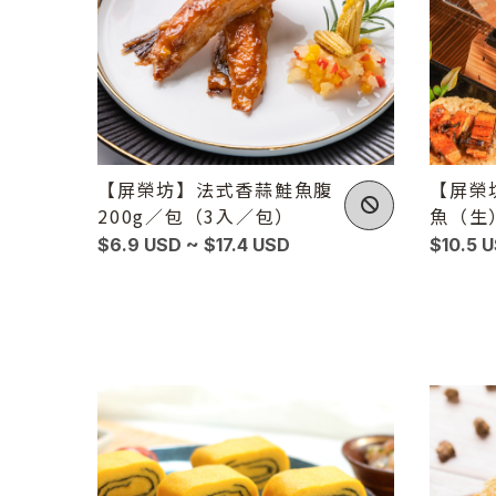
【屏榮坊】法式香蒜鮭魚腹
【屏榮
200g／包（3入／包）
魚（生）
尾入／
$6.9 USD ~ $17.4 USD
$10.5 