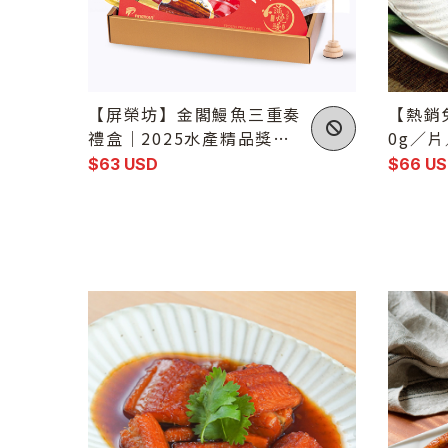
【屏榮坊】金閣鰻魚三重奏
【熱銷
禮盒｜2025水產精品獎｜
0g／片
蒲燒鰻・白燒鰻・輕調味鰻
盒）
$63 USD
$66 U
魚（6尾免運）