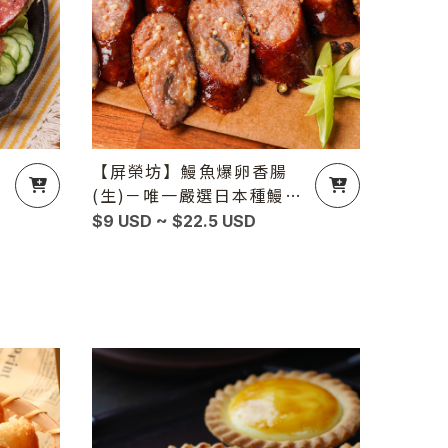
【屏榮坊】鰻魚爆卵香腸
(生)－唯一嚴選日本種鰻
（鰻魚x飛魚卵之絕配）
$9 USD ~ $22.5 USD