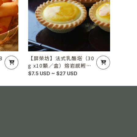
8
【屏榮坊】法式乳酪塔（30
g x10顆／盒）熔岩感輕食
點心
$7.5 USD ~ $27 USD