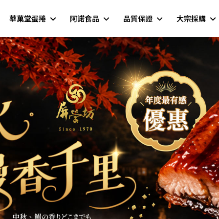
華菓堂蛋捲
阿諾食品
品質保證
大宗採購