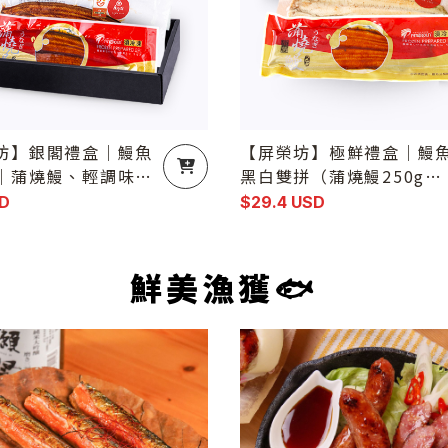
坊】銀閣禮盒｜鰻魚
【屏榮坊】極鮮禮盒｜鰻
｜蒲燒鰻、輕調味鰻
黑白雙拼（蒲燒鰻250g×
燒鰻一次擁有（共3
＋白燒鰻180g×1／共2
D
$29.4 USD
尾）
鮮美漁獲🐟