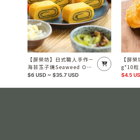
【屏榮坊】日式職人手作－
【屏榮
海苔玉子燒Seaweed Ome
g*1
lette（Tamagoyaki）30
門甜點
$6 USD ~ $35.7 USD
$4.5 U
0g／條
盒）