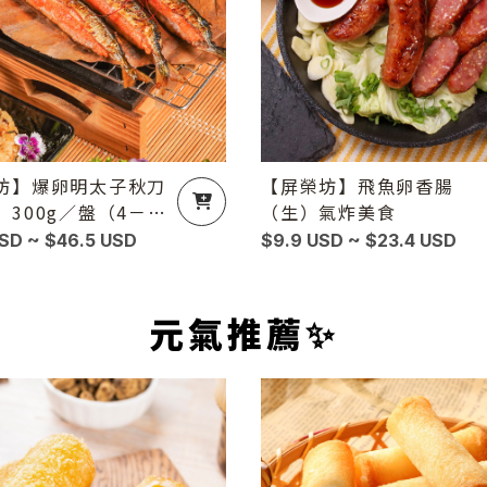
坊】爆卵明太子秋刀
【屏榮坊】飛魚卵香腸
300g／盤（4－5
（生）氣炸美食
盤）
USD ~ $46.5 USD
$9.9 USD ~ $23.4 USD
元氣推薦✨