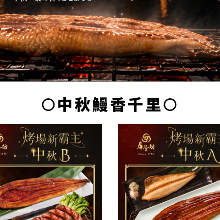
🌕中秋鰻香千里🌕