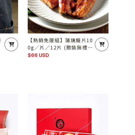
鰻
【熱銷免運組】蒲燒鰻片10
不
0g／片／12片 (散裝無禮
盒）
$66 USD