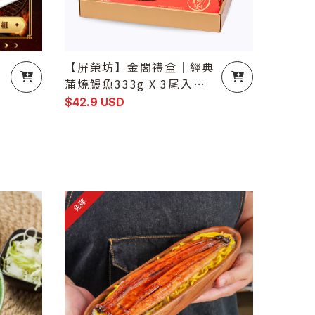
【屏榮坊】金閣禮盒｜經典
【屏榮
蒲燒鰻魚333g X 3尾入｜
蒲燒鰻魚
榮獲水產精品獎
榮獲水
$42.9 USD
$44.4 
免運