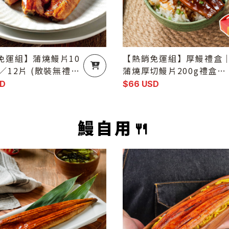
免運組】蒲燒鰻片10
【熱銷免運組】厚鰻禮盒
／12片 (散裝無禮
蒲燒厚切鰻片200g禮盒（
片入／盒）
SD
$66 USD
鰻自用🍴