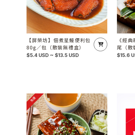
【屏榮坊】佃煮星鰻便利包
《經典款
80g／包（散裝無禮盒）
尾（散
$5.4 USD ~ $13.5 USD
$15.6 
免運