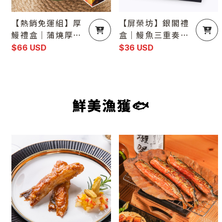
【熱銷免運組】厚
【屏榮坊】銀閣禮
鰻禮盒｜蒲燒厚切
盒｜鰻魚三重奏｜
鰻片200g禮盒（7
蒲燒鰻、輕調味鰻
$66 USD
$36 USD
片入／盒）
魚、白燒鰻一次擁
有（共3尾）
鮮美漁獲🐟