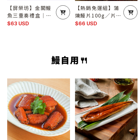
【屏榮坊】金閣鰻
【熱銷免運組】蒲
魚三重奏禮盒｜20
燒鰻片100g／片／
25水產精品獎｜蒲
12片 (散裝無禮
$63 USD
$66 USD
燒鰻・白燒鰻・輕
盒）
調味鰻魚（6尾免
運）
鰻自用🍴