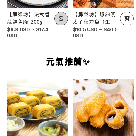
【屏榮坊】法式香
【屏榮坊】爆卵明
蒜鮭魚腹 200g／
太子秋刀魚（生）
包（3入／包）
300g／盤（4－5
$6.9 USD ~ $17.4
$10.5 USD ~ $46.5
USD
尾入／盤）
USD
元氣推薦✨