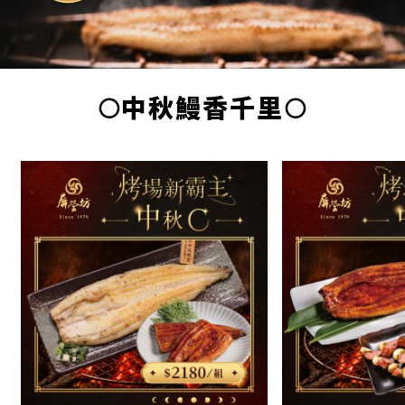
🌕中秋鰻香千里🌕