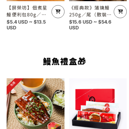
【屏榮坊】佃煮星
《經典款》蒲燒鰻
鰻便利包80g／包
250g／尾（散裝不
（散裝無禮盒）
附禮盒）
$5.4 USD ~ $13.5
$15.6 USD ~ $54.6
USD
USD
鰻魚禮盒🎁
免運