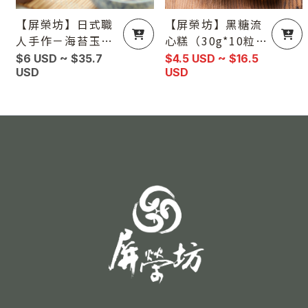
【屏榮坊】日式職
【屏榮坊】黑糖流
人手作－海苔玉子
心糕（30g*10粒／
燒Seaweed Ome
盒）知名火鍋店熱
$6 USD ~ $35.7
$4.5 USD ~ $16.5
lette（Tamagoy
USD
門甜點御用（單
USD
aki）300g／條
盒、2盒、5盒）